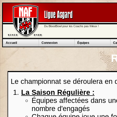
Ligue Asgard
Du BloodBowl pour les Coachs pas frileux !
Accueil
Connexion
Équipes
Ca
R
Le championnat se déroulera en d
La Saison Régulière :
Équipes affectées dans une
nombre d'engagés
Chaque équipe joue une foi