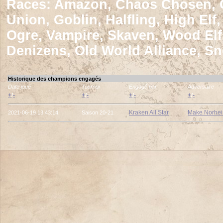
Races:
Amazon, Chaos Chosen, Ch
Union, Goblin, Halfling, High El
Ogre, Vampire, Skaven, Wood El
Denizens, Old World Alliance, S
Historique des champions engagés
Date joué
Tournoi
Engagé par
Adversaire
+
-
+
-
+
-
+
-
/
/
/
/
Kraken All Star
Make Norhei
2021-06-19 13:43:14
Saison 20-21