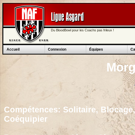
Ligue Asgard
Du BloodBowl pour les Coachs pas frileux !
Accueil
Connexion
Équipes
Ca
Morg
Compétences:
Solitaire, Blocage
Coéquipier