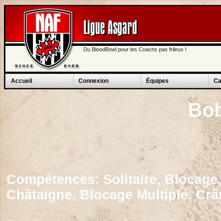
Ligue Asgard
Du BloodBowl pour les Coachs pas frileux !
Accueil
Connexion
Équipes
Ca
Bob
Compétences:
Solitaire, Blocage
Châtaigne, Blocage Multiple, Cr