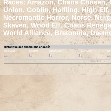
Races:
Amazon, Chaos Chosen, Ch
Union, Goblin, Halfling, High El
Necromantic Horror, Norse, Nurg
Skaven, Wood Elf, Chaos Renega
World Alliance, Bretonnia, Daem
Historique des champions engagés
Date joué
Tournoi
Engagé par
Adversaire
Cp
+
-
+
-
+
-
+
-
+
-
/
/
/
/
/