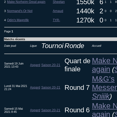
1550k
6
Make Norheim Great again
Sheetan
2
1
1
8
1440k
2
Normand's Or Not
Arnaud
3
0
0
2
1270k
0
Odin's Magnifik
TYR-
4
0
1
1
Page
1
Matchs récents
Tournoi
Ronde
Date joué
Ligue
Accueil
Make N
Quart de
Samedi 19 Juin
Asgard
Saison 20-21
2021 13:43
finale
again
(
M&G's
Messen
Round 7
Lundi 31 Mai 2021
Asgard
Saison 20-21
21:24
Sniiik
)
Make N
Round 6
Samedi 15 Mai
Asgard
Saison 20-21
2021 8:45
again
(