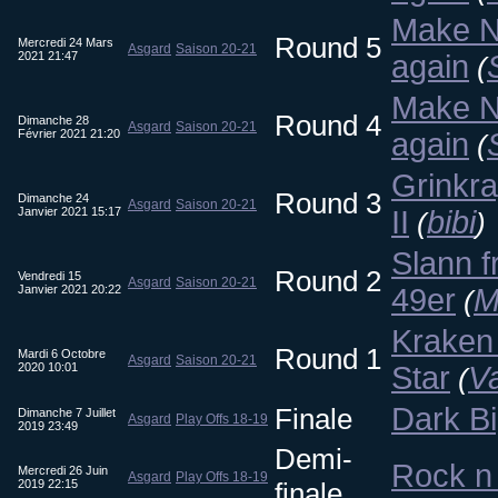
Make N
Round 5
Mercredi 24 Mars
Asgard
Saison 20-21
2021 21:47
again
(
Make N
Round 4
Dimanche 28
Asgard
Saison 20-21
Février 2021 21:20
again
(
Grinkra
Round 3
Dimanche 24
Asgard
Saison 20-21
Janvier 2021 15:17
II
bibi
(
)
Slann f
Round 2
Vendredi 15
Asgard
Saison 20-21
Janvier 2021 20:22
49er
M
(
Kraken 
Round 1
Mardi 6 Octobre
Asgard
Saison 20-21
2020 10:01
Star
V
(
Dark B
Finale
Dimanche 7 Juillet
Asgard
Play Offs 18-19
2019 23:49
Demi-
Rock n 
Mercredi 26 Juin
Asgard
Play Offs 18-19
2019 22:15
finale