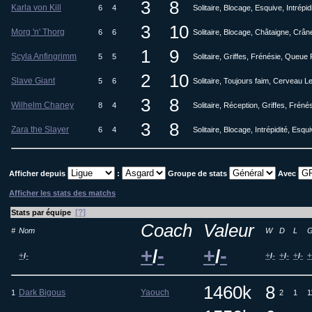
3
8
Karla von Kill
6
4
Solitaire, Blocage, Esquive, Intrépid
3
10
Morg 'n' Thorg
6
6
Solitaire, Blocage, Châtaigne, Crâ
1
9
Scyla Anfingrimm
5
5
Solitaire, Griffes, Frénésie, Queu
2
10
Slave Giant
5
6
Solitaire, Toujours faim, Cerveau Le
3
8
Wilhelm Chaney
8
4
Solitaire, Réception, Griffes, Fréné
3
8
Zara the Slayer
6
4
Solitaire, Blocage, Intrépidité, Esq
Afficher depuis
:
Groupe de stats
Avec
Afficher les stats des matchs
[?]
Stats par équipe
Coach
Valeur
#
Nom
W
D
L
+
-
+
-
/
/
+
-
+
-
+
-
+
-
+
/
/
/
/
1460k
8
Dark Bigous
Yaouch
1
2
1
1