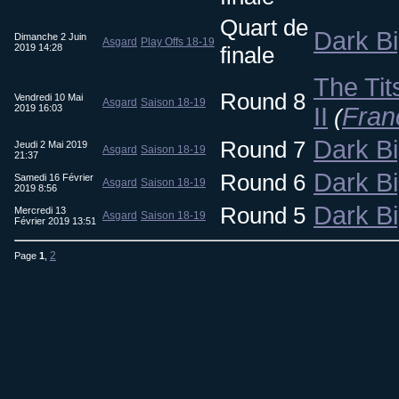
Quart de
Dark B
Dimanche 2 Juin
Asgard
Play Offs 18-19
2019 14:28
finale
The Tit
Round 8
Vendredi 10 Mai
Asgard
Saison 18-19
2019 16:03
II
Fran
(
Dark B
Round 7
Jeudi 2 Mai 2019
Asgard
Saison 18-19
21:37
Dark B
Round 6
Samedi 16 Février
Asgard
Saison 18-19
2019 8:56
Dark B
Round 5
Mercredi 13
Asgard
Saison 18-19
Février 2019 13:51
2
Page
1
,