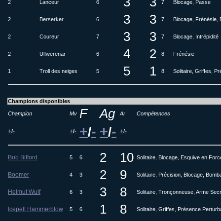
3
3
2
Lanceur
6
7
Blocage, Passe
3
3
2
Berserker
6
7
Blocage, Frénésie,
3
3
2
Coureur
7
7
Blocage, Intrépidité
4
2
2
Ulfwerenar
6
8
Frénésie
5
1
1
Troll des neiges
5
8
Solitaire, Griffes,
Champions disponibles
F
Ag
Champion
Mv
Ar
Compétences
+
-
+
-
/
/
+
-
+
-
+
-
/
/
/
2
10
Bob Bifford
5
6
Solitaire, Blocage, Esquive en For
2
9
Boomer
4
3
Solitaire, Précision, Blocage, Bom
3
8
Helmut Wulf
6
3
Solitaire, Tronçonneuse, Arme Secrè
1
8
Icepelt Hammerblow
5
6
Solitaire, Griffes, Présence Pertur