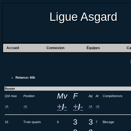
Ligue Asgard
Du BloodBowl pour les Coachs pas frileux !
Accueil
Connexion
Équipes
Ca
Relance: 60k
Roster
Mv
F
Qté max
Position
Ag
Ar
Compétences
+
-
+
-
/
/
+
-
+
-
+
-
+
-
/
/
/
/
3
3
16
Trois-quarts
6
7
Blocage