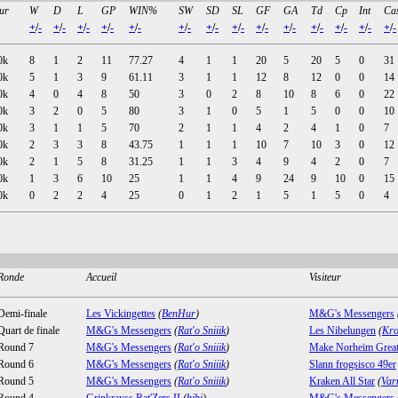
ur
W
D
L
GP
WIN%
SW
SD
SL
GF
GA
Td
Cp
Int
Ca
+
/
-
+
/
-
+
/
-
+
/
-
+
/
-
+
/
-
+
/
-
+
/
-
+
/
-
+
/
-
+
/
-
+
/
-
+
/
-
+
/
-
0k
8
1
2
11
77.27
4
1
1
20
5
20
5
0
31
0k
5
1
3
9
61.11
3
1
1
12
8
12
0
0
14
0k
4
0
4
8
50
3
0
2
8
10
8
6
0
22
0k
3
2
0
5
80
3
1
0
5
1
5
0
0
10
0k
3
1
1
5
70
2
1
1
4
2
4
1
0
7
0k
2
3
3
8
43.75
1
1
1
10
7
10
3
0
12
0k
2
1
5
8
31.25
1
1
3
4
9
4
2
0
7
0k
1
3
6
10
25
1
1
4
9
24
9
10
0
15
0k
0
2
2
4
25
0
1
2
1
5
1
5
0
4
Ronde
Accueil
Visiteur
Demi-finale
Les Vickingettes
(
BenHur
)
M&G's Messengers
Quart de finale
M&G's Messengers
(
Rat'o Sniiik
)
Les Nibelungen
(
Kro
Round 7
M&G's Messengers
(
Rat'o Sniiik
)
Make Norheim Great
Round 6
M&G's Messengers
(
Rat'o Sniiik
)
Slann frogsisco 49er
Round 5
M&G's Messengers
(
Rat'o Sniiik
)
Kraken All Star
(
Var