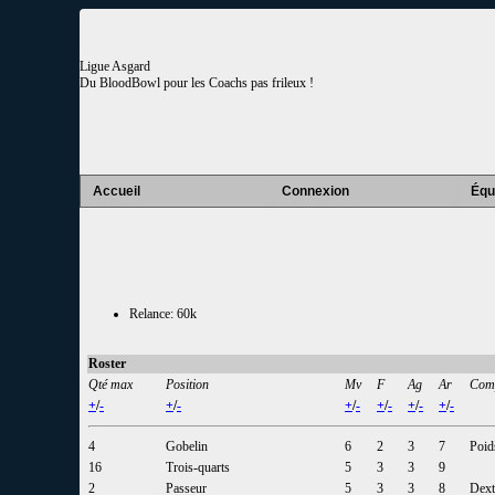
Ligue Asgard
Du BloodBowl pour les Coachs pas frileux !
Accueil
Connexion
Équ
Relance: 60k
Roster
Qté max
Position
Mv
F
Ag
Ar
Comp
+
/
-
+
/
-
+
/
-
+
/
-
+
/
-
+
/
-
4
Gobelin
6
2
3
7
Poid
16
Trois-quarts
5
3
3
9
2
Passeur
5
3
3
8
Dext