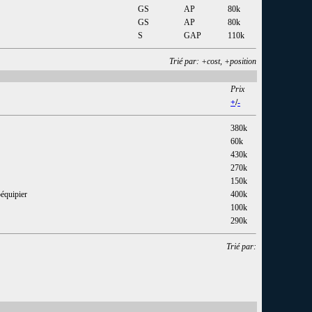
GS
AP
80k
GS
AP
80k
S
GAP
110k
Trié par: +cost, +position
Prix
+
/
-
380k
60k
430k
270k
150k
oéquipier
400k
100k
290k
Trié par: