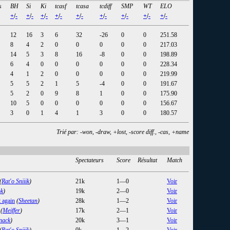
s
BH
Si
Ki
tcasf
tcasa
tcdiff
SMP
WT
ELO
+
/
-
+
/
-
+
/
-
+
/
-
+
/
-
+
/
-
+
/
-
+
/
-
+
/
-
12
16
3
6
32
-26
0
0
251.58
8
4
2
0
0
0
0
0
217.03
14
5
3
8
16
-8
0
0
198.89
6
4
0
0
0
0
0
0
228.34
4
1
2
0
0
0
0
0
219.99
5
5
2
1
5
-4
0
0
191.67
5
2
0
9
8
1
0
0
175.90
10
5
0
0
0
0
0
0
156.67
3
0
1
4
1
3
0
0
180.57
Trié par: -won, -draw, +lost, -score diff., -cas, +name
Spectateurs
Score
Résultat
Match
(
Rat'o Sniiik
)
21k
1—0
Voir
k
)
19k
2—0
Voir
 again
(
Sheetan
)
28k
1—2
Voir
(
Meiffer
)
17k
2—1
Voir
nack
)
20k
3—1
Voir