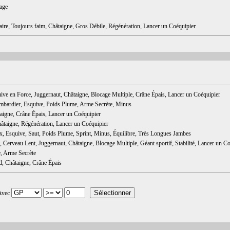
age
taire, Toujours faim, Châtaigne, Gros Débile, Régénération, Lancer un Coéquipier
uive en Force, Juggernaut, Châtaigne, Blocage Multiple, Crâne Épais, Lancer un Coéquipier
Bombardier, Esquive, Poids Plume, Arme Secrète, Minus
taigne, Crâne Épais, Lancer un Coéquipier
Châtaigne, Régénération, Lancer un Coéquipier
eux, Esquive, Saut, Poids Plume, Sprint, Minus, Équilibre, Très Longues Jambes
m, Cerveau Lent, Juggernaut, Châtaigne, Blocage Multiple, Géant sportif, Stabilité, Lancer un C
e, Arme Secrète
d, Châtaigne, Crâne Épais
Avec