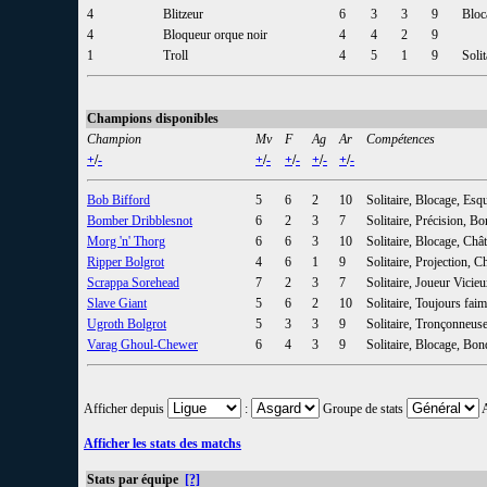
4
Blitzeur
6
3
3
9
Bloc
4
Bloqueur orque noir
4
4
2
9
1
Troll
4
5
1
9
Soli
Champions disponibles
Champion
Mv
F
Ag
Ar
Compétences
+
/
-
+
/
-
+
/
-
+
/
-
+
/
-
Bob Bifford
5
6
2
10
Solitaire, Blocage, Esq
Bomber Dribblesnot
6
2
3
7
Solitaire, Précision, 
Morg 'n' Thorg
6
6
3
10
Solitaire, Blocage, Châ
Ripper Bolgrot
4
6
1
9
Solitaire, Projection, 
Scrappa Sorehead
7
2
3
7
Solitaire, Joueur Vici
Slave Giant
5
6
2
10
Solitaire, Toujours fai
Ugroth Bolgrot
5
3
3
9
Solitaire, Tronçonneus
Varag Ghoul-Chewer
6
4
3
9
Solitaire, Blocage, Bon
Afficher depuis
:
Groupe de stats
Afficher les stats des matchs
Stats par équipe
[?]