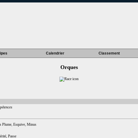
ipes
Calendrier
Classement
Orques
étences
s Plume, Esquive, Minus
érité, Passe