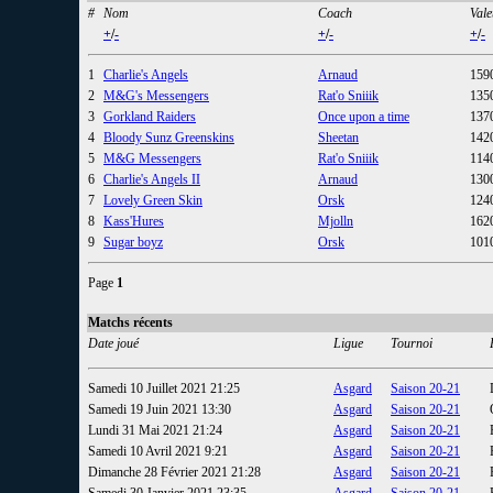
#
Nom
Coach
Vale
+
/
-
+
/
-
+
/
-
1
Charlie's Angels
Arnaud
159
2
M&G's Messengers
Rat'o Sniiik
135
3
Gorkland Raiders
Once upon a time
137
4
Bloody Sunz Greenskins
Sheetan
142
5
M&G Messengers
Rat'o Sniiik
114
6
Charlie's Angels II
Arnaud
130
7
Lovely Green Skin
Orsk
124
8
Kass'Hures
Mjolln
162
9
Sugar boyz
Orsk
101
Page
1
Matchs récents
Date joué
Ligue
Tournoi
Samedi 10 Juillet 2021 21:25
Asgard
Saison 20-21
Samedi 19 Juin 2021 13:30
Asgard
Saison 20-21
Lundi 31 Mai 2021 21:24
Asgard
Saison 20-21
Samedi 10 Avril 2021 9:21
Asgard
Saison 20-21
Dimanche 28 Février 2021 21:28
Asgard
Saison 20-21