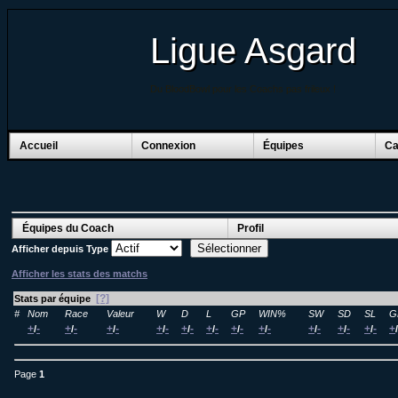
Ligue Asgard
Du BloodBowl pour les Coachs pas frileux !
Accueil
Connexion
Équipes
Ca
Équipes du Coach
Profil
Afficher depuis
Type
Afficher les stats des matchs
[?]
Stats par équipe
#
Nom
Race
Valeur
W
D
L
GP
WIN%
SW
SD
SL
G
+
-
+
-
+
-
+
-
+
-
+
-
+
-
+
-
+
-
+
-
+
-
+
/
/
/
/
/
/
/
/
/
/
/
/
Page
1