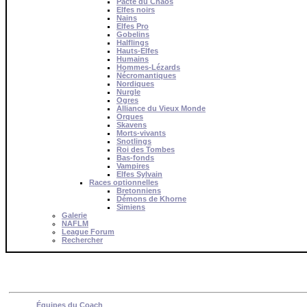
Pacte du Chaos
Elfes noirs
Nains
Elfes Pro
Gobelins
Halflings
Hauts-Elfes
Humains
Hommes-Lézards
Nécromantiques
Nordiques
Nurgle
Ogres
Alliance du Vieux Monde
Orques
Skavens
Morts-vivants
Snotlings
Roi des Tombes
Bas-fonds
Vampires
Elfes Sylvain
Races optionnelles
Bretonniens
Démons de Khorne
Simiens
Galerie
NAFLM
League Forum
Rechercher
Équipes du Coach