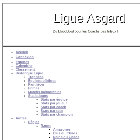
Ligue Asgard
Du BloodBowl pour les Coachs pas frileux !
Accueil
Connexion
Équipes
Calendrier
Classement
Historique Ligue
Trophées
Équipes célèbres
Panthéon
Primes
Matchs mémorables
Statistiques
Stats par équipe
Stats par joueur
Stats par coach
Stats par race
Stats par champion
Autres
Règles
Races
Amazones
Élus du Chaos
Nains du Chaos