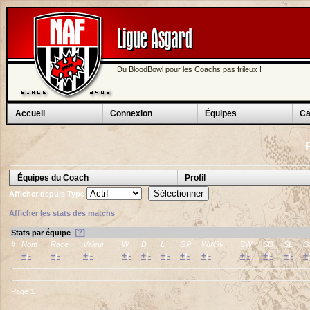
Ligue Asgard
Du BloodBowl pour les Coachs pas frileux !
Accueil
Connexion
Équipes
Ca
Équipes du Coach
Profil
Afficher depuis
Type
Afficher les stats des matchs
[?]
Stats par équipe
#
Nom
Race
Valeur
W
D
L
GP
WIN%
SW
SD
SL
G
+
-
+
-
+
-
+
-
+
-
+
-
+
-
+
-
+
-
+
-
+
-
+
/
/
/
/
/
/
/
/
/
/
/
/
Page
1