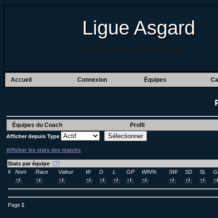
Ligue Asgard
Du BloodBowl pour les Coachs pas frileux !
Accueil
Connexion
Équipes
Ca
Équipes du Coach
Profil
Afficher depuis
Type
Afficher les stats des matchs
[?]
Stats par équipe
#
Nom
Race
Valeur
W
D
L
GP
WIN%
SW
SD
SL
G
+
-
+
-
+
-
+
-
+
-
+
-
+
-
+
-
+
-
+
-
+
-
+
/
/
/
/
/
/
/
/
/
/
/
/
Page
1