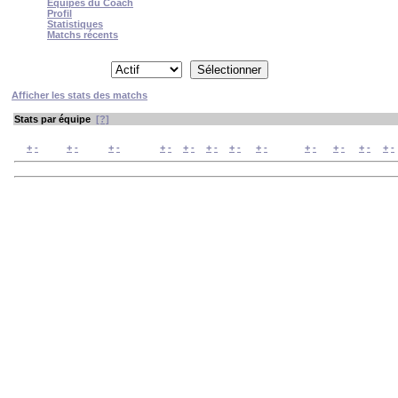
Équipes du Coach
Profil
Statistiques
Matchs récents
Afficher depuis
Type
Afficher les stats des matchs
Stats par équipe
[?]
#
Nom
Race
Valeur
W
D
L
GP
WIN%
SW
SD
SL
GF
+
/
-
+
/
-
+
/
-
+
/
-
+
/
-
+
/
-
+
/
-
+
/
-
+
/
-
+
/
-
+
/
-
+
/
-
Page
1