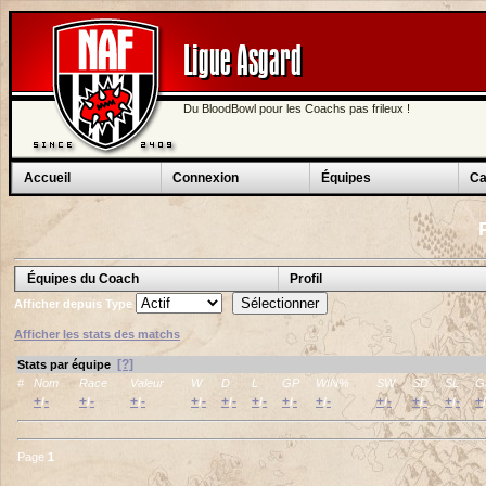
Ligue Asgard
Du BloodBowl pour les Coachs pas frileux !
Accueil
Connexion
Équipes
Ca
Équipes du Coach
Profil
Afficher depuis
Type
Afficher les stats des matchs
[?]
Stats par équipe
#
Nom
Race
Valeur
W
D
L
GP
WIN%
SW
SD
SL
G
+
-
+
-
+
-
+
-
+
-
+
-
+
-
+
-
+
-
+
-
+
-
+
/
/
/
/
/
/
/
/
/
/
/
/
Page
1