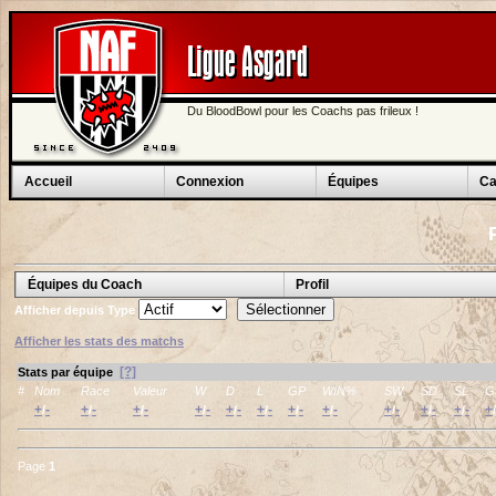
Ligue Asgard
Du BloodBowl pour les Coachs pas frileux !
Accueil
Connexion
Équipes
Ca
Équipes du Coach
Profil
Afficher depuis
Type
Afficher les stats des matchs
[?]
Stats par équipe
#
Nom
Race
Valeur
W
D
L
GP
WIN%
SW
SD
SL
G
+
-
+
-
+
-
+
-
+
-
+
-
+
-
+
-
+
-
+
-
+
-
+
/
/
/
/
/
/
/
/
/
/
/
/
Page
1