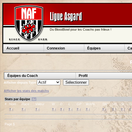
Ligue Asgard
Du BloodBowl pour les Coachs pas frileux !
Accueil
Connexion
Équipes
Ca
Équipes du Coach
Profil
Afficher depuis
Type
Afficher les stats des matchs
[?]
Stats par équipe
#
Nom
Race
Valeur
W
D
L
GP
WIN%
SW
SD
SL
G
+
-
+
-
+
-
+
-
+
-
+
-
+
-
+
-
+
-
+
-
+
-
+
/
/
/
/
/
/
/
/
/
/
/
/
Page
1