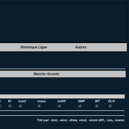
Historique Ligue
Autres
Matchs récents
i
Ki
tcasf
tcasa
tcdiff
SMP
WT
ELO
/
-
+
/
-
+
/
-
+
/
-
+
/
-
+
/
-
+
/
-
+
/
-
Trié par: -lost, -won, -draw, +lost, -score diff., -cas, +name