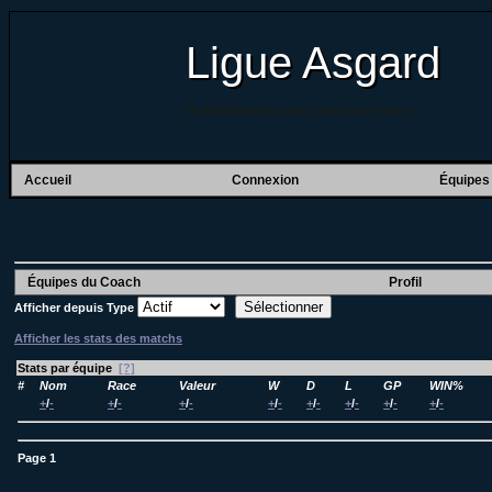
Ligue Asgard
Du BloodBowl pour les Coachs pas frileux !
Accueil
Connexion
Équipes
Équipes du Coach
Profil
Afficher depuis
Type
Afficher les stats des matchs
Stats par équipe
[?]
#
Nom
Race
Valeur
W
D
L
GP
WIN%
+
/
-
+
/
-
+
/
-
+
/
-
+
/
-
+
/
-
+
/
-
+
/
-
Page
1