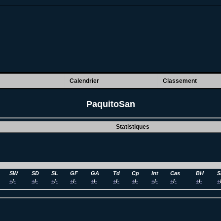
Calendrier
Classement
PaquitoSan
Statistiques
SW
SD
SL
GF
GA
Td
Cp
Int
Cas
BH
S
+
/
-
+
/
-
+
/
-
+
/
-
+
/
-
+
/
-
+
/
-
+
/
-
+
/
-
+
/
-
+