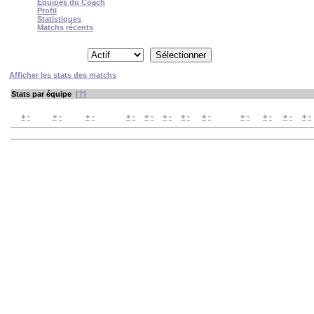
Équipes du Coach
Profil
Statistiques
Matchs récents
Afficher depuis
Type
Afficher les stats des matchs
Stats par équipe
[?]
#
Nom
Race
Valeur
W
D
L
GP
WIN%
SW
SD
SL
GF
+
/
-
+
/
-
+
/
-
+
/
-
+
/
-
+
/
-
+
/
-
+
/
-
+
/
-
+
/
-
+
/
-
+
/
-
Page
1