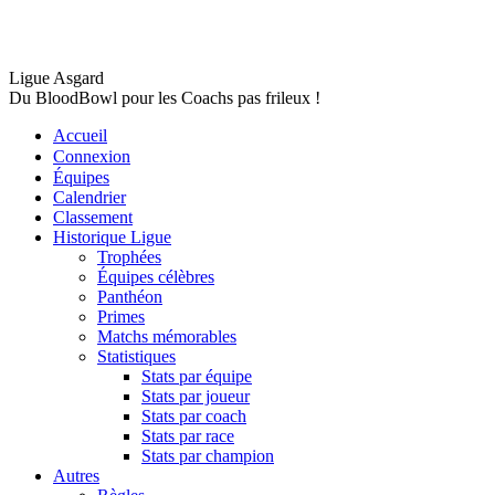
Ligue Asgard
Du BloodBowl pour les Coachs pas frileux !
Accueil
Connexion
Équipes
Calendrier
Classement
Historique Ligue
Trophées
Équipes célèbres
Panthéon
Primes
Matchs mémorables
Statistiques
Stats par équipe
Stats par joueur
Stats par coach
Stats par race
Stats par champion
Autres