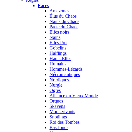
Règles
Races
Amazones
Élus du Chaos
Nains du Chaos
Pacte du Chaos
Elfes noirs
Nains
Elfes Pro
Gobelins
Halflings
Hauts-Elfes
Humains
Hommes-Lézards
Nécromantiques
Nordiques
Nurgle
Ogres
Alliance du Vieux Monde
Orques
Skavens
Morts-vivants
Snotlings
Roi des Tombes
Bas-fonds