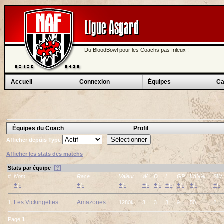
Ligue Asgard
Du BloodBowl pour les Coachs pas frileux !
Accueil
Connexion
Équipes
Ca
Équipes du Coach
Profil
Afficher depuis
Type
Afficher les stats des matchs
[?]
Stats par équipe
#
Nom
Race
Valeur
W
D
L
GP
WIN%
SW
+
-
+
-
+
-
+
-
+
-
+
-
+
-
+
-
+
-
/
/
/
/
/
/
/
/
/
Les Vickingettes
Amazones
1
1280k
3
3
3
9
50
2
Page
1