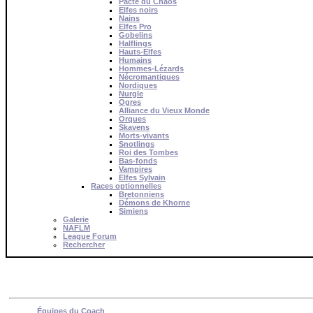
Pacte du Chaos
Elfes noirs
Nains
Elfes Pro
Gobelins
Halflings
Hauts-Elfes
Humains
Hommes-Lézards
Nécromantiques
Nordiques
Nurgle
Ogres
Alliance du Vieux Monde
Orques
Skavens
Morts-vivants
Snotlings
Roi des Tombes
Bas-fonds
Vampires
Elfes Sylvain
Races optionnelles
Bretonniens
Démons de Khorne
Simiens
Galerie
NAFLM
League Forum
Rechercher
Équipes du Coach