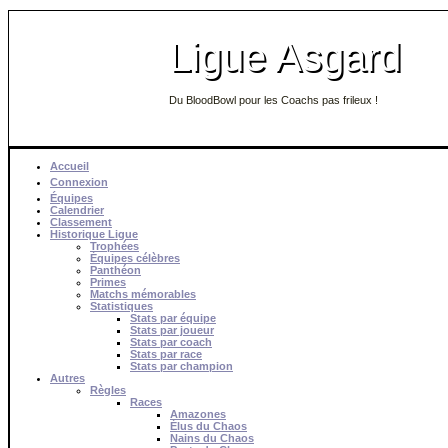
Ligue Asgard
Du BloodBowl pour les Coachs pas frileux !
Accueil
Connexion
Équipes
Calendrier
Classement
Historique Ligue
Trophées
Équipes célèbres
Panthéon
Primes
Matchs mémorables
Statistiques
Stats par équipe
Stats par joueur
Stats par coach
Stats par race
Stats par champion
Autres
Règles
Races
Amazones
Élus du Chaos
Nains du Chaos