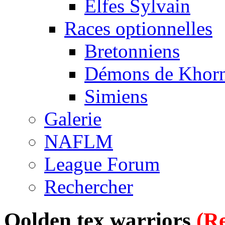
Elfes Sylvain
Races optionnelles
Bretonniens
Démons de Khor
Simiens
Galerie
NAFLM
League Forum
Rechercher
Qolden tex warriors
(Re