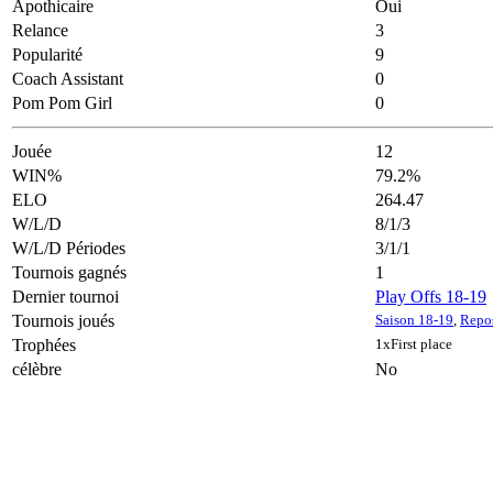
Apothicaire
Oui
Relance
3
Popularité
9
Coach Assistant
0
Pom Pom Girl
0
Jouée
12
WIN%
79.2%
ELO
264.47
W/L/D
8/1/3
W/L/D Périodes
3/1/1
Tournois gagnés
1
Dernier tournoi
Play Offs 18-19
Tournois joués
Saison 18-19
,
Repo
Trophées
1xFirst place
célèbre
No