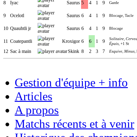
8
Iyac
Saurus
5
4
1
9
Garde
9
Ocelotl
Saurus
6
4
1
9
Blocage, Tacle
10
Quauhtli jr
Saurus
6
4
1
9
Blocage
Solitaire
,
Cervea
11
Coatepantli
Kroxigor
6
6
1
9
Épais
, +1 St
12
Sac à main
Skink
8
2
3
7
Esquive
,
Minus
,
Gestion d'équipe + info
Articles
A propos
Matchs récents et à venir