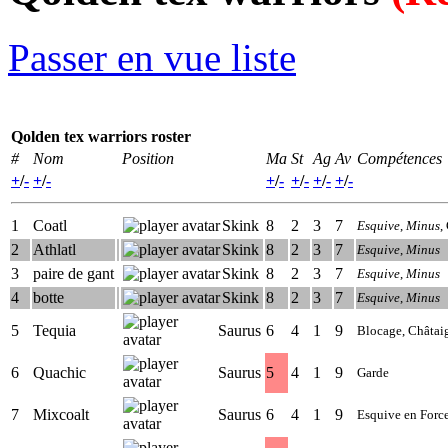
Passer en vue liste
Qolden tex warriors roster
#
Nom
Position
Ma
St
Ag
Av
Compétences
+
/
-
+
/
-
+
/
-
+
/
-
+
/
-
+
/
-
1
Coatl
Skink
8
2
3
7
Esquive
,
Minus
,
2
Athlatl
Skink
8
2
3
7
Esquive
,
Minus
3
paire de gant
Skink
8
2
3
7
Esquive
,
Minus
4
botte
Skink
8
2
3
7
Esquive
,
Minus
5
Tequia
Saurus
6
4
1
9
Blocage, Châtai
6
Quachic
Saurus
5
4
1
9
Garde
7
Mixcoalt
Saurus
6
4
1
9
Esquive en Forc