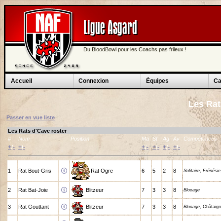
Ligue Asgard
Du BloodBowl pour les Coachs pas frileux !
Accueil
Connexion
Équipes
Ca
Les Ra
Passer en vue liste
Les Rats d'Cave roster
#
Nom
Position
Ma
St
Ag
Av
Compétences
+
-
+
-
+
-
+
-
+
-
+
-
/
/
/
/
/
/
1
Rat Bout-Gris
Rat Ogre
6
5
2
8
Solitaire
,
Frénésie
2
Rat Bat-Joie
Blitzeur
7
3
3
8
Blocage
3
Rat Gouttant
Blitzeur
7
3
3
8
Blocage
, Châtaign