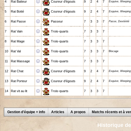
4
Rat Batteur
Coureur d'égouts
9
2
4
7
Esquive
,
Weeping
5
Rat Botté
Coureur d'égouts
9
2
4
7
Esquive
,
Weeping
6
Rat Passe
Passeur
7
3
3
7
Passe
,
Dextérité
7
Rat Vain
Trois-quarts
7
3
3
7
8
Rat Mage
Trois-quarts
7
3
3
7
10
Rat Val
Trois-quarts
7
3
3
7
Blocage
11
Rat Massage
Trois-quarts
7
3
3
7
12
Rat Chat
Coureur d'égouts
9
2
4
7
Esquive
,
Weeping
13
Rat Porteur
Coureur d'égouts
9
2
4
7
Esquive
,
Weeping
14
Rat vit au lit
Trois-quarts
7
3
3
7
Gestion d'équipe + info
Articles
A propos
Matchs récents et à ven
Historique d