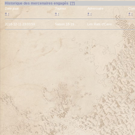
Historique des mercenaires engagés
[?]
Date joué
Tournoi
Adversaire
Com
+
-
+
-
+
-
+
-
/
/
/
/
2018-12-11 23:03:59
Saison 18-19
Les Rats d'Cave
0