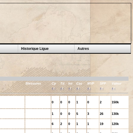
Historique Ligue
Autres
Blessures
Cp
Td
Int
Cas
MVP
SPP
Valeur
+
/
-
+
/
-
+
/
-
+
/
-
+
/
-
+
/
-
+
/
-
0
0
0
1
0
2
150k
1
0
0
5
3
26
130k
6
2
0
1
1
19
120k