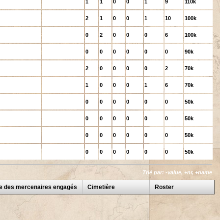
1
1
0
0
1
9
110k
2
1
0
0
1
10
100k
0
2
0
0
0
6
100k
0
0
0
0
0
0
90k
2
0
0
0
0
2
70k
1
0
0
0
1
6
70k
0
0
0
0
0
0
50k
0
0
0
0
0
0
50k
0
0
0
0
0
0
50k
0
0
0
0
0
0
50k
Trié par: -value, +nr, +name
ue des mercenaires engagés
Cimetière
Roster