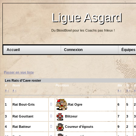
Ligue Asgard
Du BloodBowl pour les Coachs pas frileux !
Accueil
Connexion
Équipes
Passer en vue liste
Les Rats d'Cave roster
#
Nom
Position
Ma
St
+
/
-
+
/
-
+
/
-
+
/
-
+
1
Rat Bout-Gris
Rat Ogre
6
5
2
3
Rat Gouttant
Blitzeur
7
3
3
4
Rat Batteur
Coureur d'égouts
9
2
4