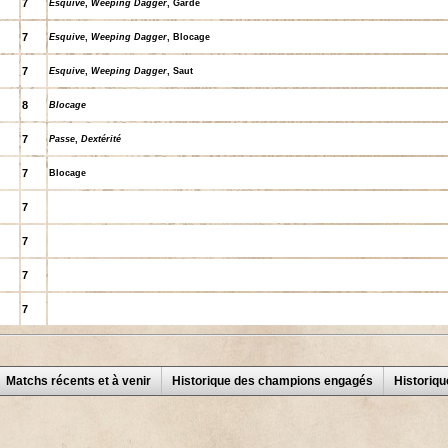
7
Esquive
,
Weeping Dagger
, Garde
7
Esquive
,
Weeping Dagger
, Blocage
7
Esquive
,
Weeping Dagger
, Saut
8
Blocage
7
Passe
,
Dextérité
7
Blocage
7
7
7
7
Matchs récents et à venir
Historique des champions engagés
Historiq