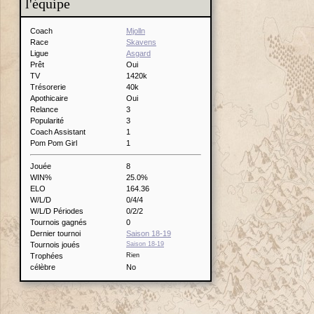
l'équipe
Coach
Mjolln
Race
Skavens
Ligue
Asgard
Prêt
Oui
TV
1420k
Trésorerie
40k
Apothicaire
Oui
Relance
3
Popularité
3
Coach Assistant
1
Pom Pom Girl
1
Jouée
8
WIN%
25.0%
ELO
164.36
W/L/D
0/4/4
W/L/D Périodes
0/2/2
Tournois gagnés
0
Dernier tournoi
Saison 18-19
Tournois joués
Saison 18-19
Trophées
Rien
célèbre
No