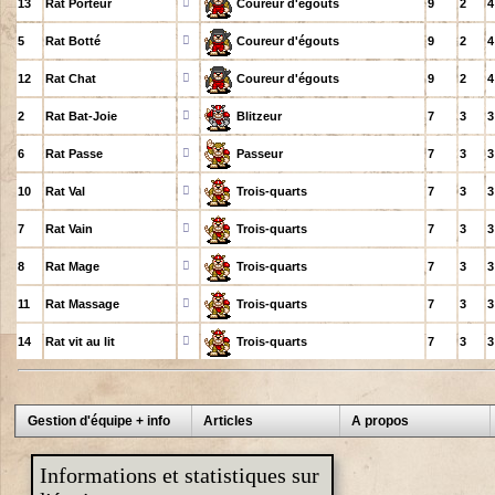
13
Rat Porteur
Coureur d'égouts
9
2
4
5
Rat Botté
Coureur d'égouts
9
2
4
12
Rat Chat
Coureur d'égouts
9
2
4
2
Rat Bat-Joie
Blitzeur
7
3
3
6
Rat Passe
Passeur
7
3
3
10
Rat Val
Trois-quarts
7
3
3
7
Rat Vain
Trois-quarts
7
3
3
8
Rat Mage
Trois-quarts
7
3
3
11
Rat Massage
Trois-quarts
7
3
3
14
Rat vit au lit
Trois-quarts
7
3
3
Gestion d'équipe + info
Articles
A propos
Informations et statistiques sur