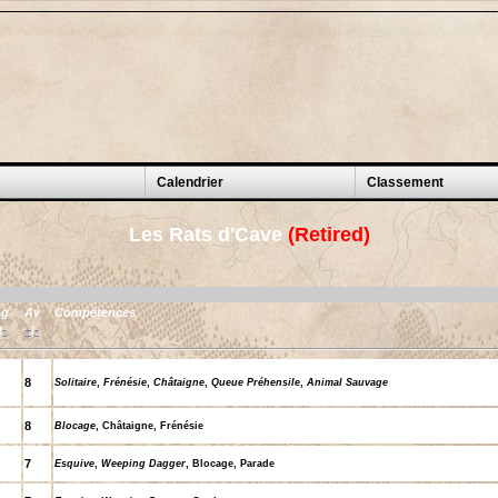
Calendrier
Classement
Les Rats d'Cave
(Retired)
Ag
Av
Compétences
/
-
+
/
-
8
Solitaire
,
Frénésie
,
Châtaigne
,
Queue Préhensile
,
Animal Sauvage
8
Blocage
, Châtaigne, Frénésie
7
Esquive
,
Weeping Dagger
, Blocage, Parade