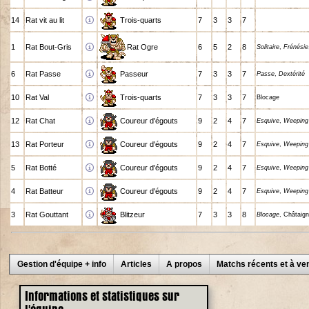
14
Rat vit au lit
Trois-quarts
7
3
3
7
1
Rat Bout-Gris
Rat Ogre
6
5
2
8
Solitaire
,
Frénésie
6
Rat Passe
Passeur
7
3
3
7
Passe
,
Dextérité
10
Rat Val
Trois-quarts
7
3
3
7
Blocage
12
Rat Chat
Coureur d'égouts
9
2
4
7
Esquive
,
Weeping
13
Rat Porteur
Coureur d'égouts
9
2
4
7
Esquive
,
Weeping
5
Rat Botté
Coureur d'égouts
9
2
4
7
Esquive
,
Weeping
4
Rat Batteur
Coureur d'égouts
9
2
4
7
Esquive
,
Weeping
3
Rat Gouttant
Blitzeur
7
3
3
8
Blocage
, Châtaign
Gestion d'équipe + info
Articles
A propos
Matchs récents et à ven
Informations et statistiques sur