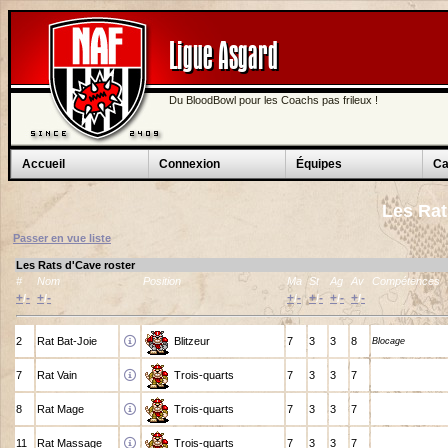
Ligue Asgard
Du BloodBowl pour les Coachs pas frileux !
Accueil
Connexion
Équipes
Ca
Les Ra
Passer en vue liste
Les Rats d'Cave roster
#
Nom
Position
Ma
St
Ag
Av
Compétences
+
-
+
-
+
-
+
-
+
-
+
-
/
/
/
/
/
/
2
Rat Bat-Joie
Blitzeur
7
3
3
8
Blocage
7
Rat Vain
Trois-quarts
7
3
3
7
8
Rat Mage
Trois-quarts
7
3
3
7
11
Rat Massage
Trois-quarts
7
3
3
7