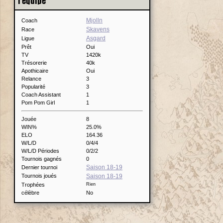
l'équipe
Mjolln
Coach
Skavens
Race
Asgard
Ligue
Prêt
Oui
TV
1420k
Trésorerie
40k
Apothicaire
Oui
Relance
3
Popularité
3
Coach Assistant
1
Pom Pom Girl
1
Jouée
8
WIN%
25.0%
ELO
164.36
W/L/D
0/4/4
W/L/D Périodes
0/2/2
Tournois gagnés
0
Saison 18-19
Dernier tournoi
Tournois joués
Saison 18-19
Trophées
Rien
célèbre
No