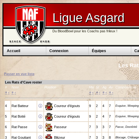
Ligue Asgard
Du BloodBowl pour les Coachs pas frileux !
Accueil
Connexion
Équipes
Ca
Les Ra
Passer en vue liste
Les Rats d'Cave roster
#
Nom
Position
Ma
St
Ag
Av
Compétences
+
-
+
-
+
-
+
-
+
-
+
-
/
/
/
/
/
/
4
Rat Batteur
Coureur d'égouts
9
2
4
7
Esquive
,
Weeping
5
Rat Botté
Coureur d'égouts
9
2
4
7
Esquive
,
Weeping
6
Rat Passe
Passeur
7
3
3
7
Passe
,
Dextérité
3
Rat Gouttant
Blitzeur
7
3
3
8
Blocage
, Châtaign