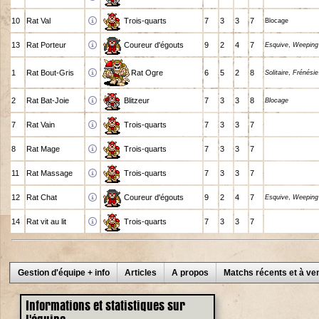
10
Rat Val
Trois-quarts
7
3
3
7
Blocage
13
Rat Porteur
Coureur d'égouts
9
2
4
7
Esquive
,
Weeping
1
Rat Bout-Gris
Rat Ogre
6
5
2
8
Solitaire
,
Frénésie
2
Rat Bat-Joie
Blitzeur
7
3
3
8
Blocage
7
Rat Vain
Trois-quarts
7
3
3
7
8
Rat Mage
Trois-quarts
7
3
3
7
11
Rat Massage
Trois-quarts
7
3
3
7
12
Rat Chat
Coureur d'égouts
9
2
4
7
Esquive
,
Weeping
14
Rat vit au lit
Trois-quarts
7
3
3
7
Gestion d'équipe + info
Articles
A propos
Matchs récents et à ven
Informations et statistiques sur