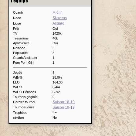
l'équipe
Mjolln
Coach
Skavens
Race
Asgard
Ligue
Prêt
Oui
TV
1420k
Trésorerie
40k
Apothicaire
Oui
Relance
3
Popularité
3
Coach Assistant
1
Pom Pom Girl
1
Jouée
8
WIN%
25.0%
ELO
164.36
W/L/D
0/4/4
W/L/D Périodes
0/2/2
Tournois gagnés
0
Saison 18-19
Dernier tournoi
Tournois joués
Saison 18-19
Trophées
Rien
célèbre
No