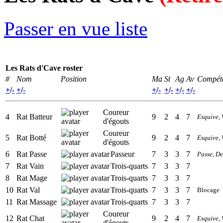
Passer en vue liste
Les Rats d'Cave roster
#
Nom
Position
Ma
St
Ag
Av
Compét
+
/
-
+
/
-
+
/
-
+
/
-
+
/
-
+
/
-
Coureur
4
Rat Batteur
9
2
4
7
Esquive
,
d'égouts
Coureur
5
Rat Botté
9
2
4
7
Esquive
,
d'égouts
6
Rat Passe
Passeur
7
3
3
7
Passe
,
De
7
Rat Vain
Trois-quarts
7
3
3
7
8
Rat Mage
Trois-quarts
7
3
3
7
10
Rat Val
Trois-quarts
7
3
3
7
Blocage
11
Rat Massage
Trois-quarts
7
3
3
7
Coureur
12
Rat Chat
9
2
4
7
Esquive
,
d'égouts