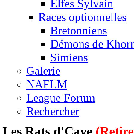
Elfes Sylvain
Races optionnelles
Bretonniens
Démons de Khor
Simiens
Galerie
NAFLM
League Forum
Rechercher
Les Rats d'Cave
(Retir