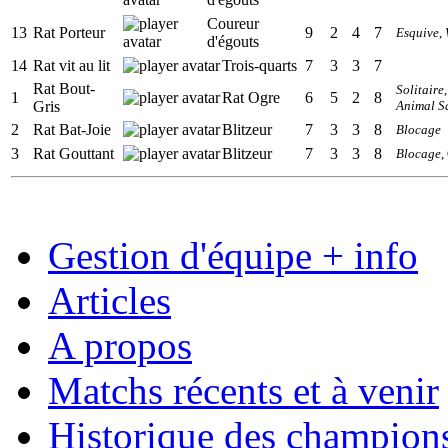
Coureur
13
Rat Porteur
9
2
4
7
Esquive
,
d'égouts
14
Rat vit au lit
Trois-quarts
7
3
3
7
Rat Bout-
Solitaire
1
Rat Ogre
6
5
2
8
Gris
Animal S
2
Rat Bat-Joie
Blitzeur
7
3
3
8
Blocage
3
Rat Gouttant
Blitzeur
7
3
3
8
Blocage
,
Gestion d'équipe + info
Articles
A propos
Matchs récents et à venir
Historique des champion