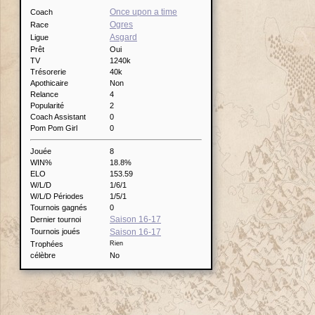
Once upon a time
Coach
Ogres
Race
Asgard
Ligue
Prêt
Oui
TV
1240k
Trésorerie
40k
Apothicaire
Non
Relance
4
Popularité
2
Coach Assistant
0
Pom Pom Girl
0
Jouée
8
WIN%
18.8%
ELO
153.59
W/L/D
1/6/1
W/L/D Périodes
1/5/1
Tournois gagnés
0
Saison 16-17
Dernier tournoi
Tournois joués
Saison 16-17
Trophées
Rien
célèbre
No