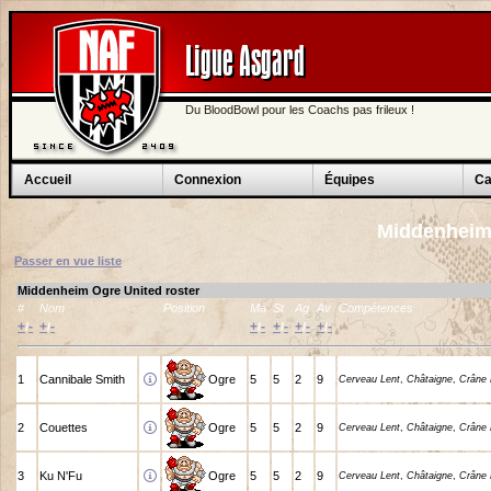
Ligue Asgard
Du BloodBowl pour les Coachs pas frileux !
Accueil
Connexion
Équipes
Ca
Middenheim
Passer en vue liste
Middenheim Ogre United roster
#
Nom
Position
Ma
St
Ag
Av
Compétences
+
-
+
-
+
-
+
-
+
-
+
-
/
/
/
/
/
/
1
Cannibale Smith
Ogre
5
5
2
9
Cerveau Lent
,
Châtaigne
,
Crâne 
2
Couettes
Ogre
5
5
2
9
Cerveau Lent
,
Châtaigne
,
Crâne 
3
Ku N'Fu
Ogre
5
5
2
9
Cerveau Lent
,
Châtaigne
,
Crâne 