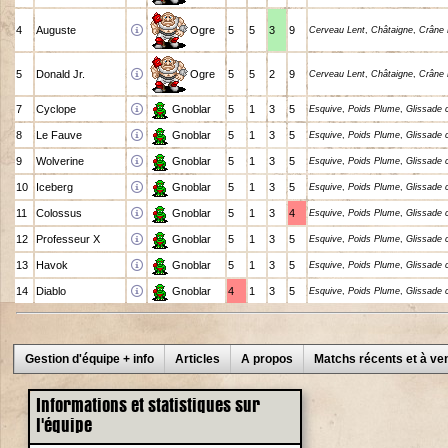
4
Auguste
Ogre
5
5
3
9
Cerveau Lent
,
Châtaigne
,
Crâne 
5
Donald Jr.
Ogre
5
5
2
9
Cerveau Lent
,
Châtaigne
,
Crâne 
7
Cyclope
Gnoblar
5
1
3
5
Esquive
,
Poids Plume
,
Glissade 
8
Le Fauve
Gnoblar
5
1
3
5
Esquive
,
Poids Plume
,
Glissade 
9
Wolverine
Gnoblar
5
1
3
5
Esquive
,
Poids Plume
,
Glissade 
10
Iceberg
Gnoblar
5
1
3
5
Esquive
,
Poids Plume
,
Glissade 
11
Colossus
Gnoblar
5
1
3
4
Esquive
,
Poids Plume
,
Glissade 
12
Professeur X
Gnoblar
5
1
3
5
Esquive
,
Poids Plume
,
Glissade 
13
Havok
Gnoblar
5
1
3
5
Esquive
,
Poids Plume
,
Glissade 
14
Diablo
Gnoblar
4
1
3
5
Esquive
,
Poids Plume
,
Glissade 
Gestion d'équipe + info
Articles
A propos
Matchs récents et à ven
Informations et statistiques sur
l'équipe