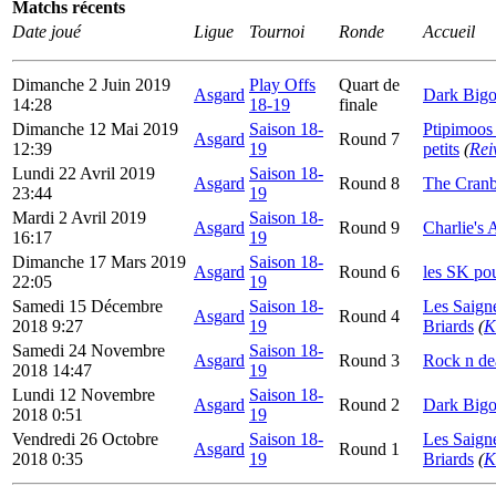
Matchs récents
Date joué
Ligue
Tournoi
Ronde
Accueil
Dimanche 2 Juin 2019
Play Offs
Quart de
Asgard
Dark Big
14:28
18-19
finale
Dimanche 12 Mai 2019
Saison 18-
Ptipimoos 
Asgard
Round 7
12:39
19
petits
(
Rei
Lundi 22 Avril 2019
Saison 18-
Asgard
Round 8
The Cranb
23:44
19
Mardi 2 Avril 2019
Saison 18-
Asgard
Round 9
Charlie's 
16:17
19
Dimanche 17 Mars 2019
Saison 18-
Asgard
Round 6
les SK po
22:05
19
Samedi 15 Décembre
Saison 18-
Les Saign
Asgard
Round 4
2018 9:27
19
Briards
(
K
Samedi 24 Novembre
Saison 18-
Asgard
Round 3
Rock n dea
2018 14:47
19
Lundi 12 Novembre
Saison 18-
Asgard
Round 2
Dark Big
2018 0:51
19
Vendredi 26 Octobre
Saison 18-
Les Saign
Asgard
Round 1
2018 0:35
19
Briards
(
K