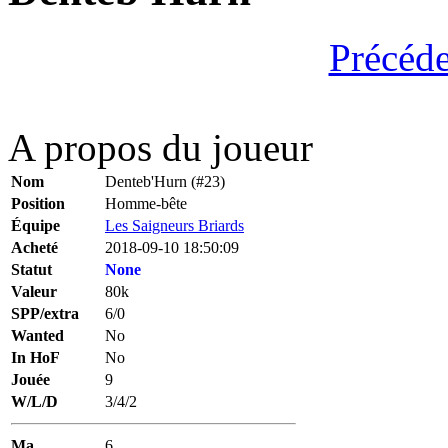
Précéd
A propos du joueur
Nom
Denteb'Hurn (#23)
Position
Homme-bête
Équipe
Les Saigneurs Briards
Acheté
2018-09-10 18:50:09
Statut
None
Valeur
80k
SPP/extra
6/0
Wanted
No
In HoF
No
Jouée
9
W/L/D
3/4/2
Ma
6