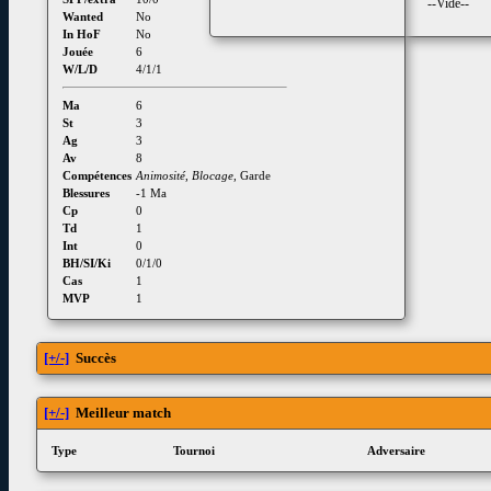
--Vide--
Wanted
No
In HoF
No
Jouée
6
W/L/D
4/1/1
Ma
6
St
3
Ag
3
Av
8
Compétences
Animosité
,
Blocage
, Garde
Blessures
-1 Ma
Cp
0
Td
1
Int
0
BH/SI/Ki
0/1/0
Cas
1
MVP
1
[+/-]
Succès
[+/-]
Meilleur match
Type
Tournoi
Adversaire