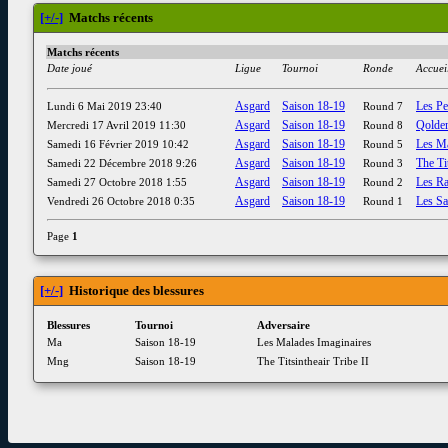
[+/-]
Matchs récents
Matchs récents
Date joué
Ligue
Tournoi
Ronde
Accuei
Asgard
Saison 18-19
Les Pe
Lundi 6 Mai 2019 23:40
Round 7
Asgard
Saison 18-19
Qolden
Mercredi 17 Avril 2019 11:30
Round 8
Asgard
Saison 18-19
Les Ma
Samedi 16 Février 2019 10:42
Round 5
Asgard
Saison 18-19
The Tit
Samedi 22 Décembre 2018 9:26
Round 3
Asgard
Saison 18-19
Les Ra
Samedi 27 Octobre 2018 1:55
Round 2
Asgard
Saison 18-19
Les Sa
Vendredi 26 Octobre 2018 0:35
Round 1
Page
1
[+/-]
Historique des blessures
Blessures
Tournoi
Adversaire
Ma
Saison 18-19
Les Malades Imaginaires
Mng
Saison 18-19
The Titsintheair Tribe II