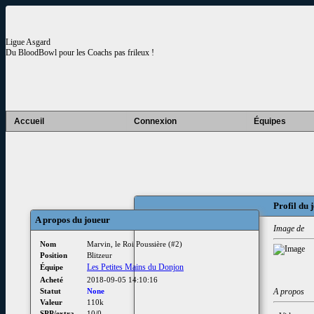
Ligue Asgard
Du BloodBowl pour les Coachs pas frileux !
Accueil
Connexion
Équipes
Profil du 
A propos du joueur
Image de
Nom
Marvin, le Roi Poussière (#2)
Position
Blitzeur
Les Petites Mains du Donjon
Équipe
Acheté
2018-09-05 14:10:16
Statut
None
A propos
Valeur
110k
SPP/extra
10/0