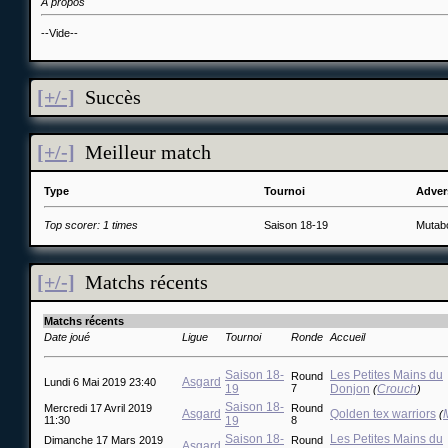
A propos
--Vide--
[+/-]
Succès
[+/-]
Meilleur match
Type
Tournoi
Adver
Top scorer: 1 times
Saison 18-19
Mutabo
[+/-]
Matchs récents
Matchs récents
Date joué
Ligue
Tournoi
Ronde
Accueil
Saison 18-
Les Petites Mains du
Round
Asgard
Lundi 6 Mai 2019 23:40
19
7
Donjon
Crouch
(
)
Saison 18-
Mercredi 17 Avril 2019
Round
Asgard
Qolden tex warriors
(
11:30
19
8
Saison 18-
Les Petites Mains du
Dimanche 17 Mars 2019
Round
Asgard