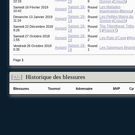
22:16
19
6
Donjon
Crouch
(
)
Saison 18-
Les Malades
Samedi 16 Février 2019
Round
Asgard
10:42
19
5
Imaginaires
Benou
(
)
Saison 18-
Les Petites Mains du
Dimanche 13 Janvier 2019
Round
Asgard
11:24
19
4
Donjon
Crouch
(
)
Saison 18-
The Titsintheair Tribe
Samedi 22 Décembre 2018
Round
Asgard
9:26
19
3
II
FranckT
(
)
Saison 18-
Samedi 27 Octobre 2018
Round
Asgard
Les Rats d'Cave
Mjol
(
1:55
19
2
Saison 18-
Vendredi 26 Octobre 2018
Round
Asgard
Les Saigneurs Briard
0:35
19
1
Page
1
[+/-]
Historique des blessures
Blessures
Tournoi
Adversaire
MVP
Cp