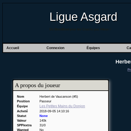
Ligue Asgard
Du BloodBowl pour les Coachs pas frileux !
Accueil
Connexion
Équipes
Ca
Herbe
Pr
A propos du joueur
Nom
Herbert de Vaucanson (#5)
Position
Passeur
Les Petites Mains du Donjon
Équipe
Acheté
2018-09-05 14:10:16
Statut
None
Valeur
140k
SPP/extra
31/0
Wanted
No