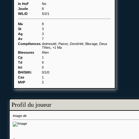
In HoF
No
Jouée
8
W/L/D
5/2/1
Ma
8
St
3
Ag
3
Av
7
Compétences
Animosité
,
Passe
,
Dextérité
, Blocage, Deux
Têtes, +1 Ma
Blessures
Rien
Cp
1
Td
6
Int
0
BH/SI/Ki
0/1/0
Cas
1
MVP
2
Profil du joueur
Image de