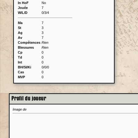
In HoF
No
Jouée
7
W/L/D
0/3/4
Ma
7
St
3
Ag
3
Av
7
Compétences
Rien
Blessures
Rien
Cp
0
Td
0
Int
0
BH/SI/Ki
0/0/0
Cas
0
MVP
0
Profil du joueur
Image de