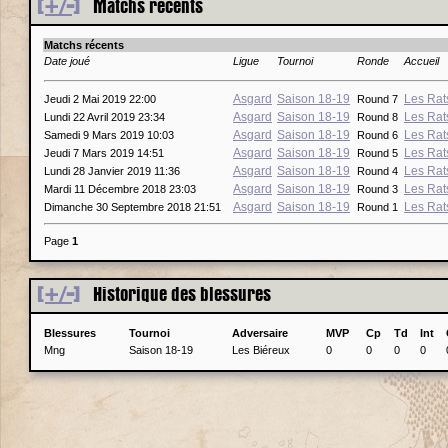
[+/-]
Matchs récents
Matchs récents
Date joué
Ligue
Tournoi
Ronde
Accueil
Asgard
Saison 18-19
Les Rat
Jeudi 2 Mai 2019 22:00
Round 7
Asgard
Saison 18-19
Les Rat
Lundi 22 Avril 2019 23:34
Round 8
Asgard
Saison 18-19
Les Rat
Samedi 9 Mars 2019 10:03
Round 6
Asgard
Saison 18-19
Les Rat
Jeudi 7 Mars 2019 14:51
Round 5
Asgard
Saison 18-19
Les Rat
Lundi 28 Janvier 2019 11:36
Round 4
Asgard
Saison 18-19
Les Rat
Mardi 11 Décembre 2018 23:03
Round 3
Asgard
Saison 18-19
Les Rat
Dimanche 30 Septembre 2018 21:51
Round 1
Page
1
[+/-]
Historique des blessures
Blessures
Tournoi
Adversaire
MVP
Cp
Td
Int
Mng
Saison 18-19
Les Biéreux
0
0
0
0