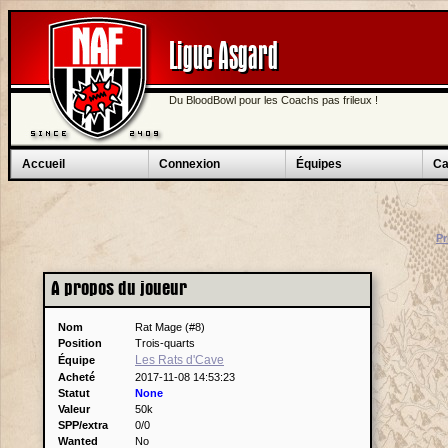
Ligue Asgard
Du BloodBowl pour les Coachs pas frileux !
Accueil
Connexion
Équipes
Ca
Pr
A propos du joueur
Nom
Rat Mage (#8)
Position
Trois-quarts
Les Rats d'Cave
Équipe
Acheté
2017-11-08 14:53:23
Statut
None
Valeur
50k
SPP/extra
0/0
Wanted
No