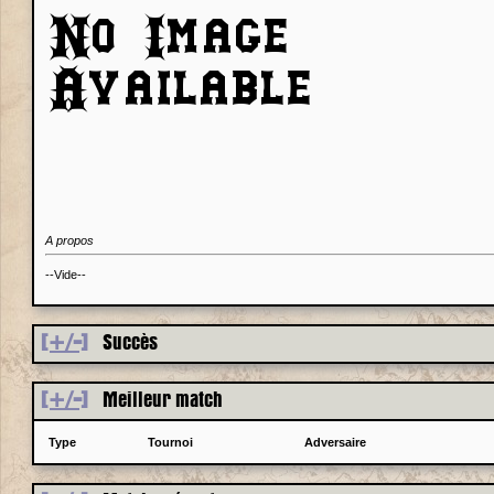
A propos
--Vide--
[+/-]
Succès
[+/-]
Meilleur match
Type
Tournoi
Adversaire