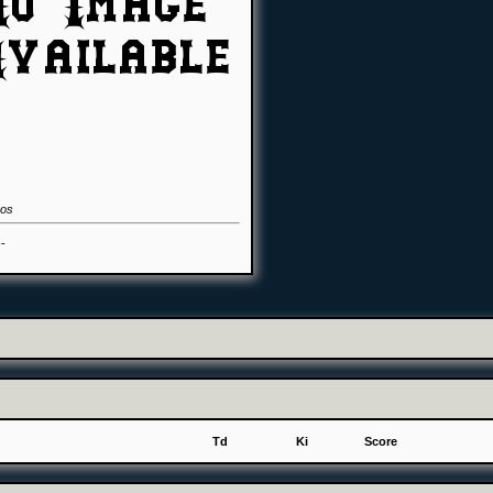
pos
--
Td
Ki
Score