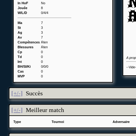
In HoF
No
Jouée
8
W/L/D
0/4/4
Ma
7
St
3
Ag
3
Av
7
Compétences
Rien
Blessures
Rien
Cp
0
Td
0
A pro
Int
0
BH/SI/Ki
0/0/0
--Vide
Cas
0
MVP
0
[+/-]
Succès
[+/-]
Meilleur match
Type
Tournoi
Adversaire