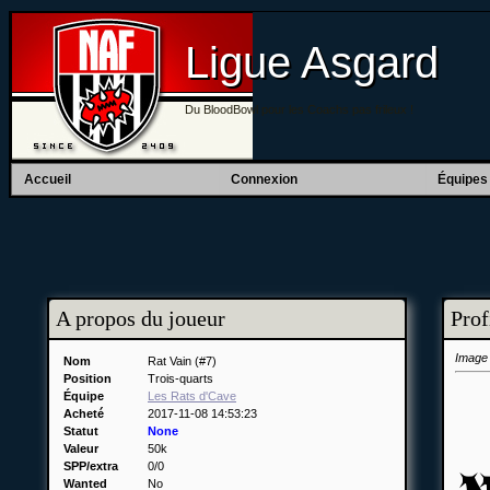
Ligue Asgard
Du BloodBowl pour les Coachs pas frileux !
Accueil
Connexion
Équipes
A propos du joueur
Prof
Image
Nom
Rat Vain (#7)
Position
Trois-quarts
Équipe
Les Rats d'Cave
Acheté
2017-11-08 14:53:23
Statut
None
Valeur
50k
SPP/extra
0/0
Wanted
No