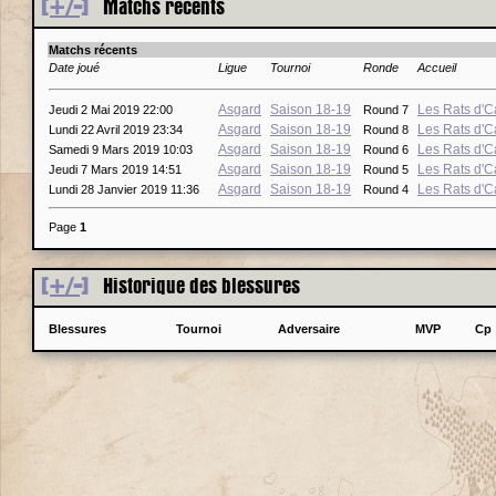
[+/-]
Matchs récents
Matchs récents
Date joué
Ligue
Tournoi
Ronde
Accueil
Asgard
Saison 18-19
Les Rats d'
Jeudi 2 Mai 2019 22:00
Round 7
Asgard
Saison 18-19
Les Rats d'
Lundi 22 Avril 2019 23:34
Round 8
Asgard
Saison 18-19
Les Rats d'
Samedi 9 Mars 2019 10:03
Round 6
Asgard
Saison 18-19
Les Rats d'
Jeudi 7 Mars 2019 14:51
Round 5
Asgard
Saison 18-19
Les Rats d'
Lundi 28 Janvier 2019 11:36
Round 4
Page
1
[+/-]
Historique des blessures
Blessures
Tournoi
Adversaire
MVP
Cp