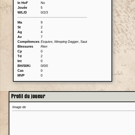
In HoF
No
Jouée
5
W/L/D
0/2/3
Ma
9
St
2
Ag
4
Av
7
Compétences
Esquive
,
Weeping Dagger
, Saut
Blessures
Rien
Cp
0
Td
2
Int
0
BH/SI/Ki
0/0/0
Cas
0
MVP
0
Profil du joueur
Image de