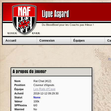
Ligue Asgard
Du BloodBowl pour les Coachs pas frileux !
Accueil
Connexion
Équipes
Ca
Pr
A propos du joueur
Nom
Rat Chat (#12)
Position
Coureur d'égouts
Les Rats d'Cave
Équipe
Acheté
2018-12-12 09:29:30
Statut
None
Valeur
100k
SPP/extra
6/0
Wanted
No