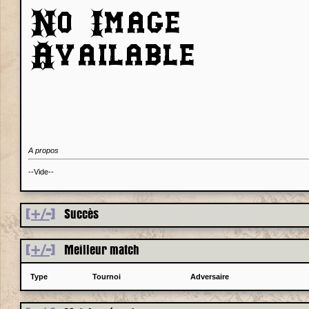
A propos
--Vide--
[+/-]
Succès
[+/-]
Meilleur match
Type
Tournoi
Adversaire