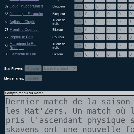
Gougli l'Opportuniste
32
Bloqueur
Jublung le Farouche
33
Bloqueur
Tueur de
Agitus le Cinglé
60
trolls
Fromli le Cogneur
73
Blitzeur
Pépiou le Petit
77
Coureur
Margrimm le Roi
Tueur de
84
Rouquin
trolls
Camitchu le Fou
85
Blitzeur
Star Players
:
Mercenaries
:
Compte-rendu du match