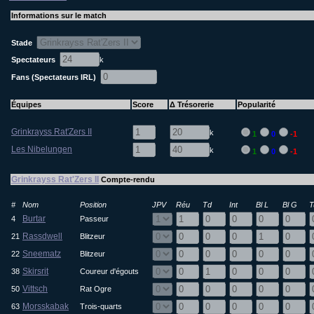
Informations sur le match
Stade
Spectateurs
k
Fans (Spectateurs IRL)
Équipes
Score
Δ Trésorerie
Popularité
Grinkrayss Rat'Zers II
k
1
0
-1
Les Nibelungen
k
1
0
-1
Grinkrayss Rat'Zers II
Compte-rendu
#
Nom
Position
JPV
Réu
Td
Int
Bl L
Bl G
T
Burtar
4
Passeur
Rassdwell
21
Blitzeur
Sneematz
22
Blitzeur
Skirsrit
38
Coureur d'égouts
Vittsch
50
Rat Ogre
Morsskabak
63
Trois-quarts