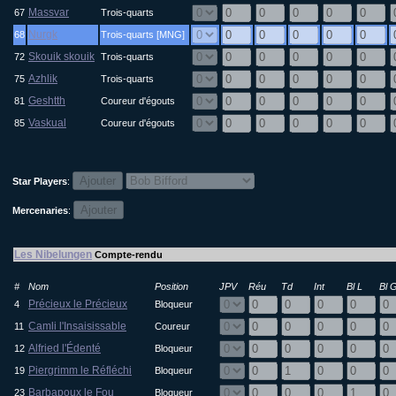
Massvar
67
Trois-quarts
Nurgk
68
Trois-quarts [MNG]
Skouik skouik
72
Trois-quarts
Azhlik
75
Trois-quarts
Geshtth
81
Coureur d'égouts
Vaskual
85
Coureur d'égouts
Star Players
:
Mercenaries
:
Les Nibelungen
Compte-rendu
#
Nom
Position
JPV
Réu
Td
Int
Bl L
Bl 
Précieux le Précieux
4
Bloqueur
Camli l'Insaisissable
11
Coureur
Alfried l'Édenté
12
Bloqueur
Piergrimm le Réfléchi
19
Bloqueur
Barbapoux le Fou
23
Bloqueur