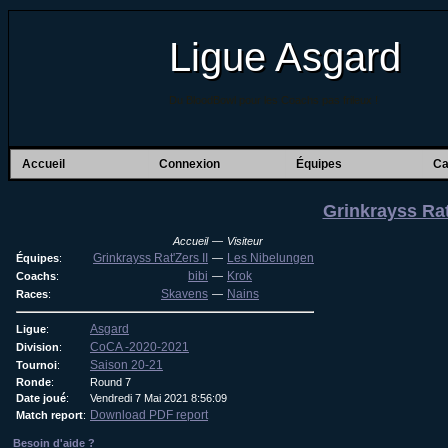
Ligue Asgard
Du BloodBowl pour les Coachs pas frileux !
Accueil
Connexion
Équipes
Ca
Grinkrayss Rat
Accueil
—
Visiteur
Grinkrayss Rat'Zers II
Les Nibelungen
Équipes
:
—
bibi
Krok
Coachs
:
—
Skavens
Nains
Races
:
—
Asgard
Ligue
:
CoCA -2020-2021
Division
:
Saison 20-21
Tournoi
:
Ronde
:
Round 7
Date joué
:
Vendredi 7 Mai 2021 8:56:09
Download PDF report
Match report
:
Besoin d'aide ?