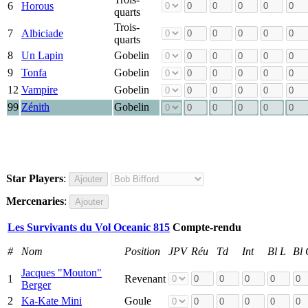
6
Horous
quarts
Trois-
7
Albiciade
quarts
8
Un Lapin
Gobelin
9
Tonfa
Gobelin
12
Vampire
Gobelin
99
Zénith
Gobelin
Star Players
:
Mercenaries
:
Les Survivants du Vol Oceanic 815
Compte-rendu
#
Nom
Position
JPV
Réu
Td
Int
Bl L
Bl
Jacques "Mouton"
1
Revenant
Berger
2
Ka-Kate Mini
Goule