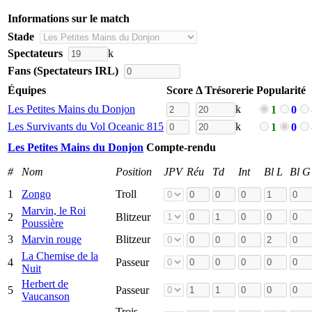
Informations sur le match
Stade
Spectateurs
k
Fans (Spectateurs IRL)
Équipes
Score
Δ Trésorerie
Popularité
Les Petites Mains du Donjon
k
1
0
Les Survivants du Vol Oceanic 815
k
1
0
Les Petites Mains du Donjon
Compte-rendu
#
Nom
Position
JPV
Réu
Td
Int
Bl L
Bl G
1
Zongo
Troll
Marvin, le Roi
2
Blitzeur
Poussière
3
Marvin rouge
Blitzeur
La Chemise de la
4
Passeur
Nuit
Herbert de
5
Passeur
Vaucanson
Trois-