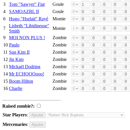
3
Tom "Sawyer" Fiat
Goule
4
SAMOAZBL II
Goule
6
Hugo "Hurlait" Rayé
Momie
Lisbeth "Libidineuse"
7
Momie
Smith
9
MOI NON PLUS !
Zombie
10
Paulo
Zombie
11
Sun Kim II
Zombie
12
Jin Kim
Zombie
13
Mickaël Dodring
Zombie
14
Mr ECHOOOooo!
Zombie
15
Boom Hilton
Zombie
16
Charlie
Zombie
Raised zombie?:
Star Players
:
Mercenaries
: