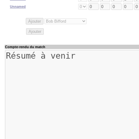
16
Unnamed
Troll
Star Players
:
Mercenaries
:
Compte-rendu du match