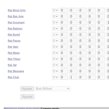
#
Nom
Position
JPV
Réu
Td
Int
Bl L
Bl G
T
1
Rat Bout-Gris
Rat Ogre
2
Rat Bat-Joie
Blitzeur
3
Rat Gouttant
Blitzeur
4
Rat Batteur
Coureur d'égouts
5
Rat Botté
Coureur d'égouts
6
Rat Passe
Passeur
7
Rat Vain
Trois-quarts
8
Rat Mage
Trois-quarts
9
Rat l'Heur
Trois-quarts
10
Rat Val
Trois-quarts
11
Rat Massage
Trois-quarts
12
Rat Chat
Coureur d'égouts
Star Players
:
Mercenaries
:
Ptipimoos petits mais petits
Compte-rendu