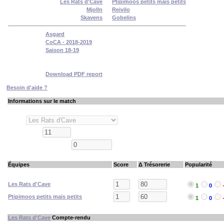
Équipes
:
Les Rats d'Cave
—
Ptipimoos petits mais petits
Coachs
:
Mjolln
—
Reivilo
Races
:
Skavens
—
Gobelins
Ligue
:
Asgard
Division
:
CoCA - 2018-2019
Tournoi
:
Saison 18-19
Ronde
:
Round 5
Date joué
:
Jeudi 7 Mars 2019 14:51:40
Match report
:
Download PDF report
Besoin d'aide ?
Informations sur le match
Stade
Spectateurs
k
Fans (Spectateurs IRL)
Équipes
Score
Δ Trésorerie
Popularité
Les Rats d'Cave
k
1
0
Ptipimoos petits mais petits
k
1
0
Les Rats d'Cave
Compte-rendu