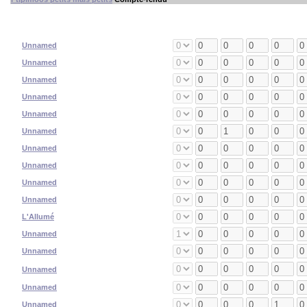
#
Nom
Position
JPV
Réu
Td
Int
Bl L
Bl
1
Unnamed
Gobelin
2
Unnamed
Gobelin
3
Unnamed
Gobelin
4
Unnamed
Gobelin
5
Unnamed
Gobelin
6
Unnamed
Gobelin
7
Unnamed
Gobelin
8
Unnamed
Gobelin
9
Unnamed
Gobelin
10
Unnamed
Gobelin
11
L'Allumé
Bombardier
12
Unnamed
Bâton à ressort
13
Unnamed
Barjot
TRANSLATION ERR !
0
Unnamed
position/
14
Unnamed
Fanatique
15
Unnamed
Troll